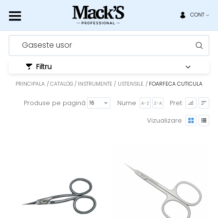
CONT
Gaseste usor
Filtru
PRINCIPALA
CATALOG
INSTRUMENTE / USTENSILE
FOARFECA CUTICULA
Produse pe pagină
Nume
Pret
A-Z
Z-A
Vizualizare