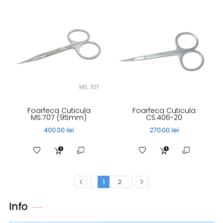
Foarfeca Cuticula
Foarfeca Cuticula
MS.707 (95mm)
CS.406-20
400.00 lei
270.00 lei
1
2
Info