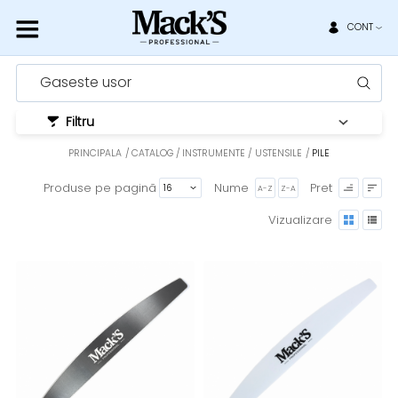
CONT
Gaseste usor
Filtru
PRINCIPALA
CATALOG
INSTRUMENTE / USTENSILE
PILE
Produse pe pagină
Nume
Pret
A-Z
Z-A
Vizualizare