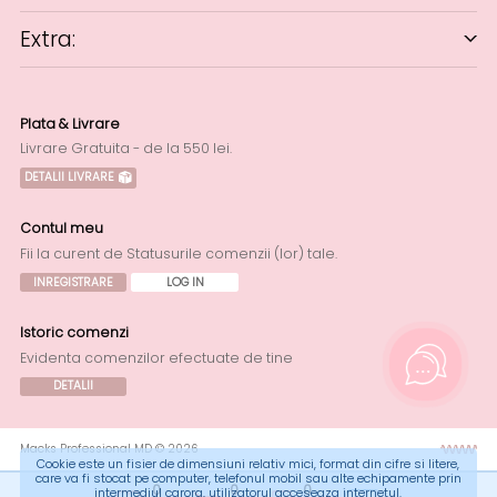
Extra:
Plata & Livrare
Livrare Gratuita - de la 550 lei.
DETALII LIVRARE
Contul meu
Fii la curent de Statusurile comenzii (lor) tale.
INREGISTRARE
LOG IN
Istoric comenzi
Evidenta comenzilor efectuate de tine
DETALII
Macks Professional MD © 2026
Cookie este un fisier de dimensiuni relativ mici, format din cifre si litere,
care va fi stocat pe computer, telefonul mobil sau alte echipamente prin
0
0
0
intermediul carora, utilizatorul acceseaza internetul.