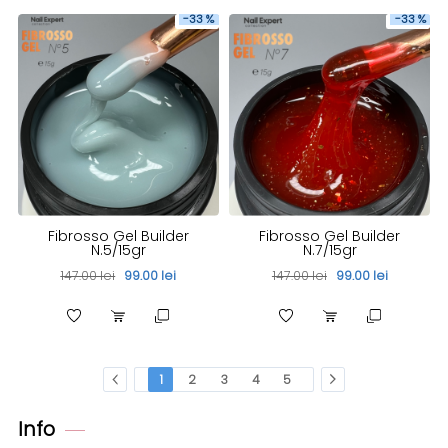
-33 %
-33 %
Fibrosso Gel Builder
Fibrosso Gel Builder
N.5/15gr
N.7/15gr
147.00 lei
99.00 lei
147.00 lei
99.00 lei
1
2
3
4
5
Info