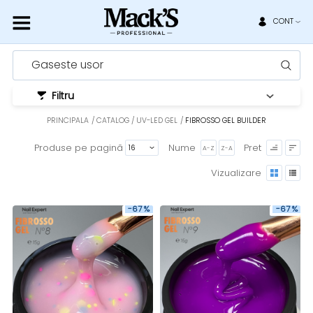
CONT
Gaseste usor
Filtru
PRINCIPALA
CATALOG
UV-LED GEL
FIBROSSO GEL BUILDER
Produse pe pagină
Nume
Pret
A-Z
Z-A
Vizualizare
-67 %
-67 %