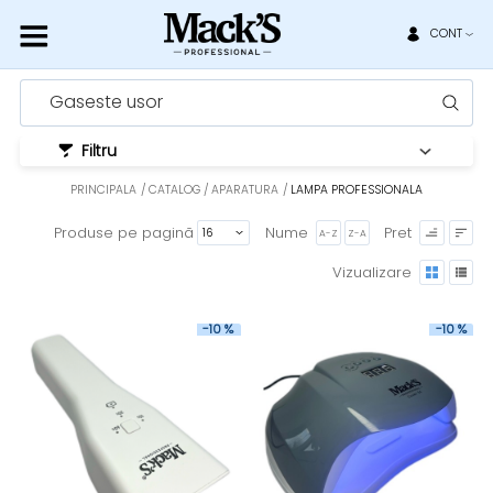
CONT
Gaseste usor
Filtru
PRINCIPALA
CATALOG
APARATURA
LAMPA PROFESSIONALA
Produse pe pagină
Nume
Pret
A-Z
Z-A
Vizualizare
-10 %
-10 %