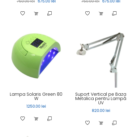
750.00 lei
675.00 lei
750.00 lei
675.00 lei
Lampa Solaris Green 80
Suport Vertical pe Baza
W
Metalica pentru Lampă
UV
1250.00 lei
820.00 lei