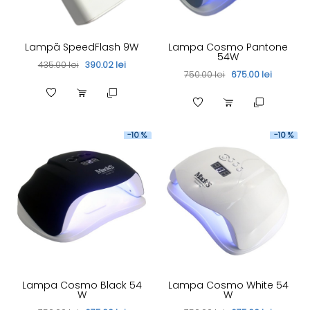
Lampă SpeedFlash 9W
Lampa Cosmo Pantone
54W
435.00 lei
390.02 lei
750.00 lei
675.00 lei
-10 %
-10 %
Lampa Cosmo Black 54
Lampa Cosmo White 54
W
W