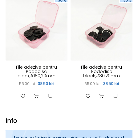
-30 %
-30 %
File adezive pentru
File adezive pentru
Pododisc
Pododisc
black,#180,20mm
black,#80,20mm
55.00 lei
38.50 lei
55.00 lei
38.50 lei
Info