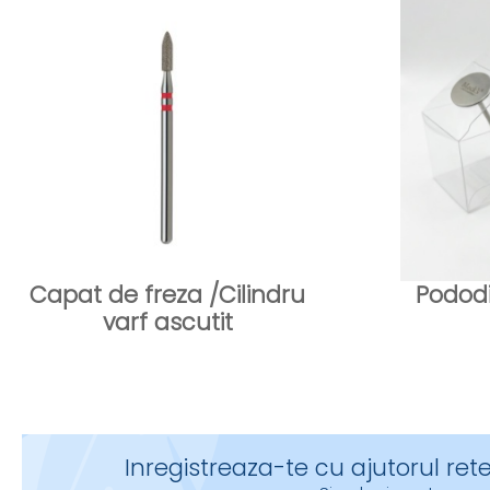
Capat de freza /Cilindru
Pododi
varf ascutit
Inregistreaza-te cu ajutorul rete