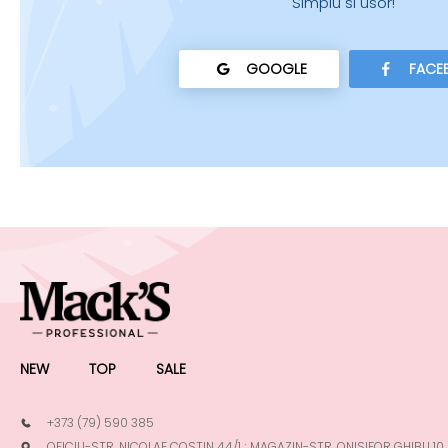
Simplu si usor!
GOOGLE
FACE
NEW
TOP
SALE
+373 (79) 590 385
OFICIU-STR. NICOLAE COSTIN 44/1 ; MAGAZIN-STR. ONISIFOR GHIBU 10