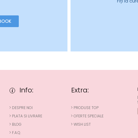
Fiți la c
BOOK
Info:
Extra:
DESPRE NOI
PRODUSE TOP
PLATA SI LIVRARE
OFERTE SPECIALE
BLOG
WISH LIST
F.A.Q.