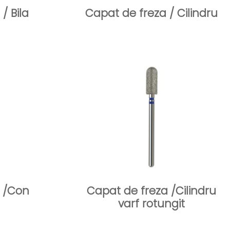
/ Bila
Capat de freza / Cilindru
a /Con
Capat de freza /Cilindru
varf rotungit