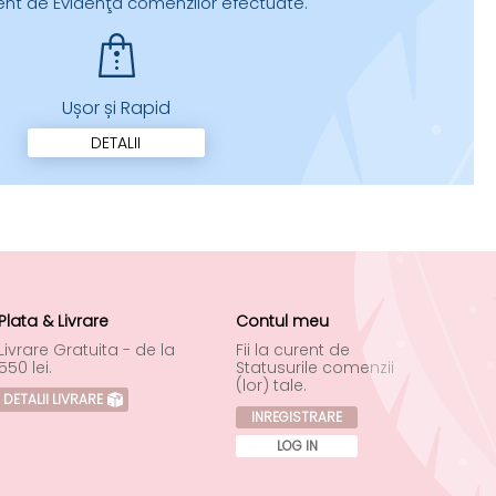
urent de Evidenţa comenzilor efectuate.
Ușor și Rapid
DETALII
Plata & Livrare
Contul meu
Livrare Gratuita - de la
Fii la curent de
550 lei.
Statusurile comenzii
(lor) tale.
DETALII LIVRARE
INREGISTRARE
LOG IN