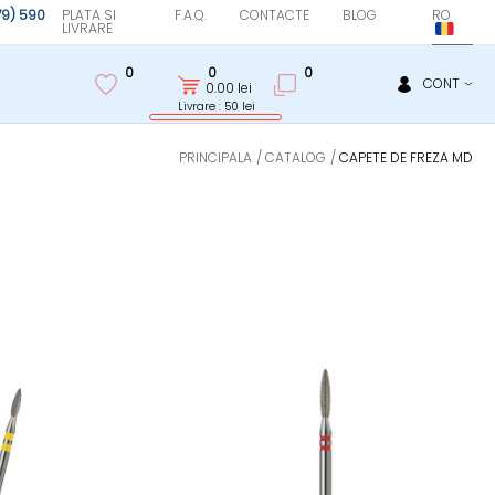
(79) 590
PLATA SI
F.A.Q.
CONTACTE
BLOG
RO
LIVRARE
0
0
0
CONT
0.00
lei
Livrare : 50 lei
PRINCIPALA
CATALOG
CAPETE DE FREZA MD