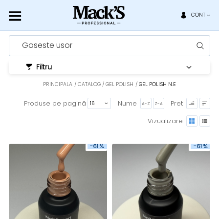
CONT
Gaseste usor
Filtru
PRINCIPALA
CATALOG
GEL POLISH
GEL POLISH N.E
Produse pe pagină
Nume
Pret
A-Z
Z-A
Vizualizare
-61 %
-61 %