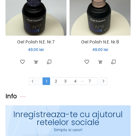
Gel Polish N.E. Nr.7
Gel Polish N.E. Nr.8
49.00 lei
49.00 lei
...
1
2
3
4
7
Info
Inregistreaza-te cu ajutorul
retelelor sociale
Simplu si usor!