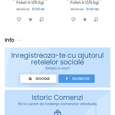
Polish N 11/6.5gr
Polish N 12/6.5gr
85.00 lei
51.00 lei
85.00 lei
51.00 lei
Info
Inregistreaza-te cu ajutorul
retelelor sociale
Simplu si usor!
GOOGLE
FACEBOOK
Istoric Comenzi
Fiți la curent de Evidenţa comenzilor efectuate.