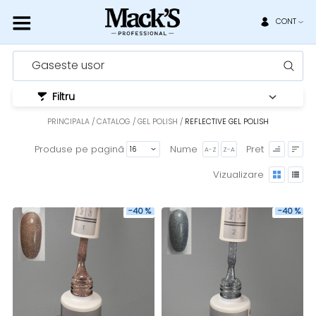
CONT
Gaseste usor
Filtru
PRINCIPALA
CATALOG
GEL POLISH
REFLECTIVE GEL POLISH
Produse pe pagină
Nume
Pret
A-Z
Z-A
Vizualizare
-40 %
-40 %