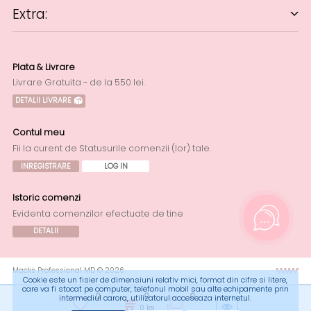
Extra:
Plata & Livrare
Livrare Gratuita - de la 550 lei.
DETALII LIVRARE
Contul meu
Fii la curent de Statusurile comenzii (lor) tale.
INREGISTRARE
LOG IN
Istoric comenzi
Evidenta comenzilor efectuate de tine
DETALII
Macks Professional MD © 2026
Cookie este un fisier de dimensiuni relativ mici, format din cifre si litere,
care va fi stocat pe computer, telefonul mobil sau alte echipamente prin
0
0
0
intermediul carora, utilizatorul acceseaza internetul.
0
lei