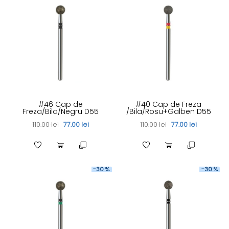
#46 Cap de
#40 Cap de Freza
Freza/Bila/Negru D55
/Bila/Rosu+Galben D55
110.00 lei
77.00 lei
110.00 lei
77.00 lei
-30 %
-30 %