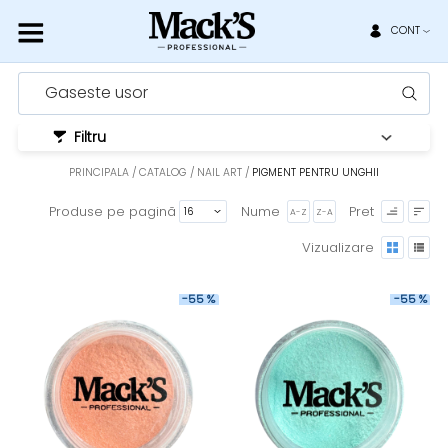
CONT
Gaseste usor
Filtru
PRINCIPALA
CATALOG
NAIL ART
PIGMENT PENTRU UNGHII
Produse pe pagină
Nume
Pret
A-Z
Z-A
Vizualizare
-55 %
-55 %