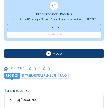
Precomandă Produs
Primiți o notificare pe “E-mail” cand produsul revine in “STOCK”
E-mail
CONFIRMARE
VIDEO
0 RECENZII
RECENZII
INTREBARI/RASPUNSURI
F.A.Q.
Scrie o recenzie:
Mesaj Recenzie