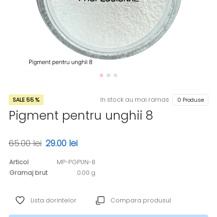
In stock au mai ramas
SALE 55 %
0 Produse
Pigment pentru unghii 8
65.00 lei
29.00 lei
Articol
MP-PGPUN-8
Gramaj brut
0.00 g
Lista dorintelor
Compara produsul