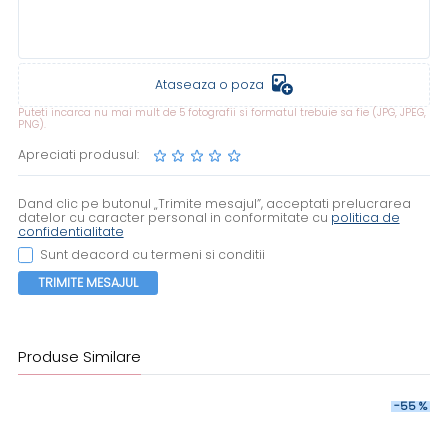
Ataseaza o poza
Puteti incarca nu mai mult de 5 fotografii si formatul trebuie sa fie (JPG, JPEG,
PNG).
Apreciati produsul:
Dand clic pe butonul „Trimite mesajul”, acceptati prelucrarea
datelor cu caracter personal in conformitate cu
politica de
confidentialitate
Sunt deacord cu termeni si conditii
TRIMITE MESAJUL
Produse Similare
-55 %