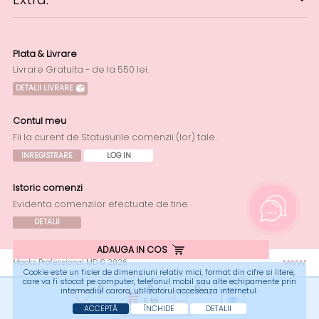
Plata & Livrare
Livrare Gratuita - de la 550 lei.
DETALII LIVRARE
Contul meu
Fii la curent de Statusurile comenzii (lor) tale.
INREGISTRARE
LOG IN
Istoric comenzi
Evidenta comenzilor efectuate de tine
DETALII
ADAUGA IN COS
Macks Professional MD © 2026
Cookie este un fisier de dimensiuni relativ mici, format din cifre si litere,
care va fi stocat pe computer, telefonul mobil sau alte echipamente prin
0
0
0
intermediul carora, utilizatorul acceseaza internetul.
0
lei
ACCEPTĂ
ÎNCHIDE
DETALII