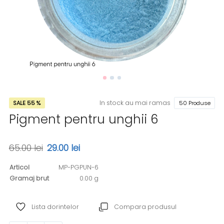
In stock au mai ramas
SALE 55 %
50 Produse
Pigment pentru unghii 6
65.00 lei
29.00 lei
Articol
MP-PGPUN-6
Gramaj brut
0.00 g
Lista dorintelor
Compara produsul