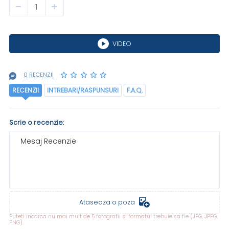
VIDEO
0 RECENZII
RECENZII
INTREBARI/RASPUNSURI
F.A.Q.
Scrie o recenzie:
Mesaj Recenzie
Ataseaza o poza
Puteti incarca nu mai mult de 5 fotografii si formatul trebuie sa fie (JPG, JPEG,
PNG).