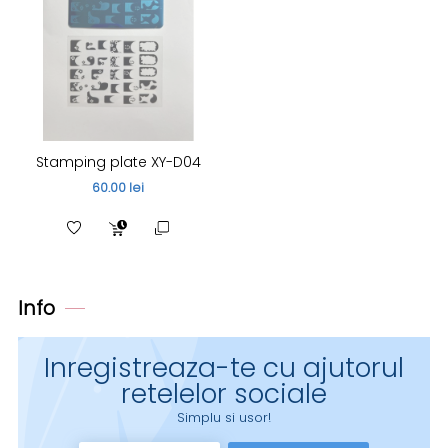
Stamping plate XY-D04
60.00 lei
Info
Inregistreaza-te cu ajutorul
retelelor sociale
Simplu si usor!