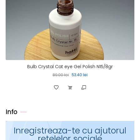
Bulb Crystal Cat eye Gel Polish N15/8gr
89.00 lei
53.40 lei
Info
Inregistreaza-te cu ajutorul
retelelor sociale