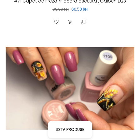
#71 Capat de Freza /Flacara ascutita /Galben D23
95.00 lei
66.50 lei
LISTA PRODUSE