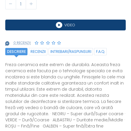
VIDEO
0 RECENZII
DESCRIERE
RECENZII
INTREBARI/RASPUNSURI
F.A.Q.
Freza ceramica este extrem de durabila. Aceasta freza
ceramica este facuta pe o tehnologie speciala ce evita
incalzirea si este blanda cu unghiile. Finisajele la cele mai
inalte standarde calitative garanteaza un confort inalt in
timpul utilizarii. Este extrem de durabil, datorita
materialului din care este realizat. Acestea rezista
solutiilor de dezinfectare si sterilizare termica. La fiecare
freză veți vedea o bandă de culoare, care vă arată
gradul de rugozitate. · NEGRU – Super dură/Super coarse ·
VERDE – Dură/Coarse · ALBASTRU – Duritate medie/Middle ·
ROȘU – Fină/Fine · GALBEN – Super fină/Extra fine