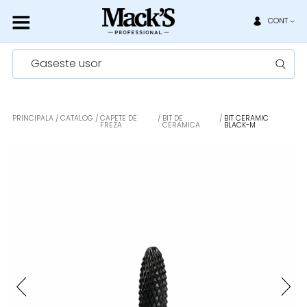
CONT
Gaseste usor
PRINCIPALA
CATALOG
CAPETE DE
BIT DE
BIT CERAMIC
FREZA
CERAMICA
BLACK-M