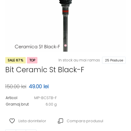
In stock au mai ramas
SALE 67 %
TOP
25 Produse
Bit Ceramic St Black-F
150.00 lei
49.00 lei
Articol
MP-BCSTB-F
Gramaj brut
6.00 g
Lista dorintelor
Compara produsul