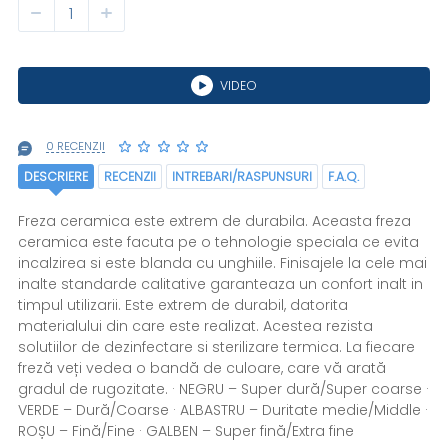
VIDEO
0 RECENZII
DESCRIERE
RECENZII
INTREBARI/RASPUNSURI
F.A.Q.
Freza ceramica este extrem de durabila. Aceasta freza
ceramica este facuta pe o tehnologie speciala ce evita
incalzirea si este blanda cu unghiile. Finisajele la cele mai
inalte standarde calitative garanteaza un confort inalt in
timpul utilizarii. Este extrem de durabil, datorita
materialului din care este realizat. Acestea rezista
solutiilor de dezinfectare si sterilizare termica. La fiecare
freză veți vedea o bandă de culoare, care vă arată
gradul de rugozitate. · NEGRU – Super dură/Super coarse ·
VERDE – Dură/Coarse · ALBASTRU – Duritate medie/Middle ·
ROȘU – Fină/Fine · GALBEN – Super fină/Extra fine