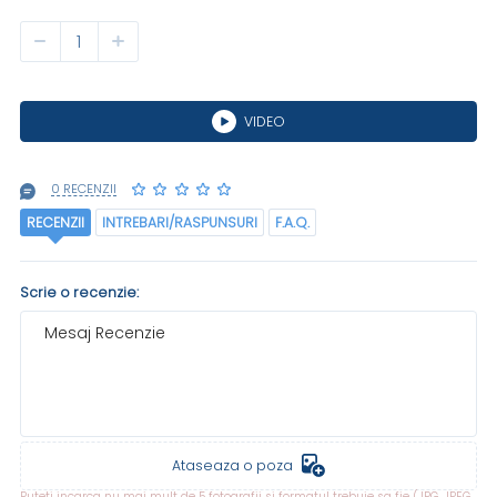
VIDEO
0 RECENZII
RECENZII
INTREBARI/RASPUNSURI
F.A.Q.
Scrie o recenzie:
Mesaj Recenzie
Ataseaza o poza
Puteti incarca nu mai mult de 5 fotografii si formatul trebuie sa fie (JPG, JPEG,