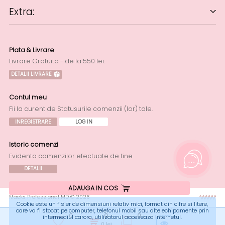
Extra:
Plata & Livrare
Livrare Gratuita - de la 550 lei.
DETALII LIVRARE
Contul meu
Fii la curent de Statusurile comenzii (lor) tale.
INREGISTRARE
LOG IN
Istoric comenzi
Evidenta comenzilor efectuate de tine
DETALII
ADAUGA IN COS
Macks Professional MD © 2026
Cookie este un fisier de dimensiuni relativ mici, format din cifre si litere,
care va fi stocat pe computer, telefonul mobil sau alte echipamente prin
0
0
0
intermediul carora, utilizatorul acceseaza internetul.
0
lei