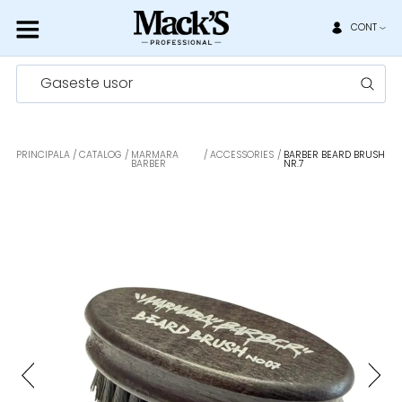
CONT
Gaseste usor
PRINCIPALA
CATALOG
MARMARA
ACCESSORIES
BARBER BEARD BRUSH
BARBER
NR.7