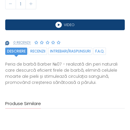
VIDEO
0 RECENZII
DESCRIERE
RECENZII
INTREBARI/RASPUNSURI
F.A.Q.
Peria de barbă Barber №07 - realizată din peri naturali
care descurcă eficient firele de barbă, elimină celulele
moarte ale pielii și stimulează circulația sanguină,
promovând creșterea sănătoasă a părului.
Produse Similare