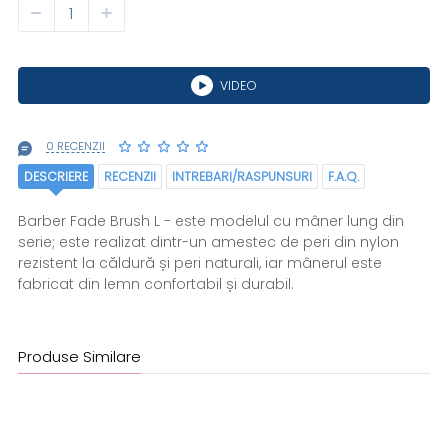
VIDEO
0 RECENZII
DESCRIERE
RECENZII
INTREBARI/RASPUNSURI
F.A.Q.
Barber Fade Brush L - este modelul cu mâner lung din
serie; este realizat dintr-un amestec de peri din nylon
rezistent la căldură și peri naturali, iar mânerul este
fabricat din lemn confortabil și durabil.
Produse Similare