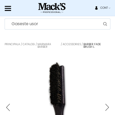
CONT
Gaseste usor
PRINCIPALA
CATALOG
MARMARA
ACCESSORIES
BARBER FADE
BARBER
BRUSH L