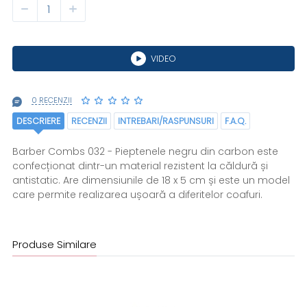
VIDEO
0 RECENZII
DESCRIERE
RECENZII
INTREBARI/RASPUNSURI
F.A.Q.
Barber Combs 032 - Pieptenele negru din carbon este
confecționat dintr-un material rezistent la căldură și
antistatic. Are dimensiunile de 18 x 5 cm și este un model
care permite realizarea ușoară a diferitelor coafuri.
Produse Similare