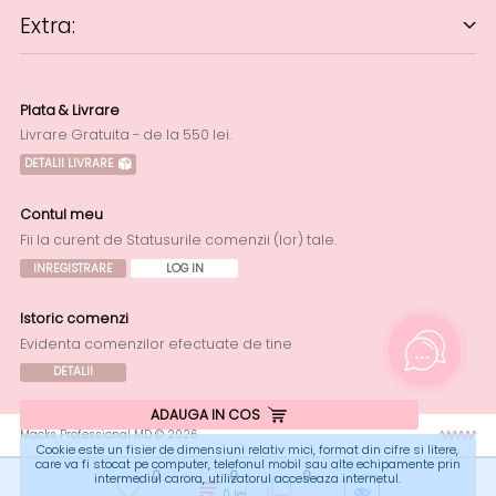
Extra:
Plata & Livrare
Livrare Gratuita - de la 550 lei.
DETALII LIVRARE
Contul meu
Fii la curent de Statusurile comenzii (lor) tale.
INREGISTRARE
LOG IN
Istoric comenzi
Evidenta comenzilor efectuate de tine
DETALII
ADAUGA IN COS
Macks Professional MD © 2026
Cookie este un fisier de dimensiuni relativ mici, format din cifre si litere,
care va fi stocat pe computer, telefonul mobil sau alte echipamente prin
0
0
0
intermediul carora, utilizatorul acceseaza internetul.
0
lei