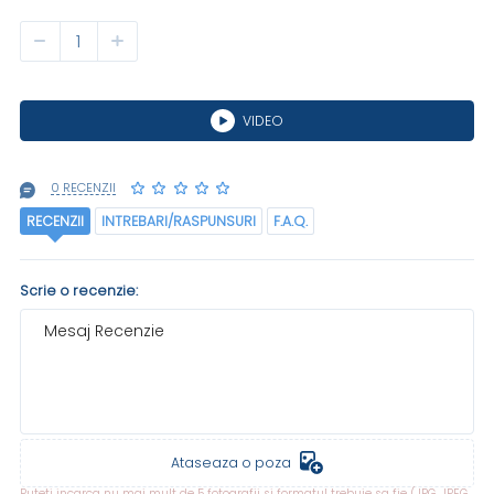
VIDEO
0 RECENZII
RECENZII
INTREBARI/RASPUNSURI
F.A.Q.
Scrie o recenzie:
Mesaj Recenzie
Ataseaza o poza
Puteti incarca nu mai mult de 5 fotografii si formatul trebuie sa fie (JPG, JPEG,