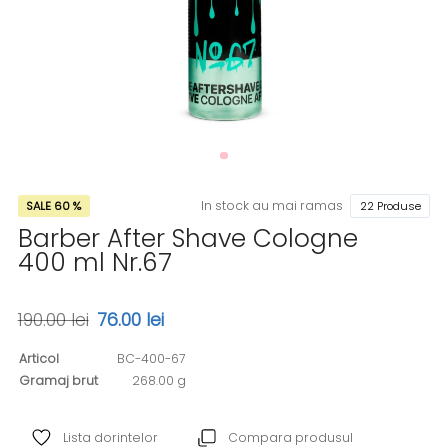
In stock au mai ramas
SALE 60 %
22 Produse
Barber After Shave Cologne
400 ml Nr.67
190.00 lei
76.00 lei
Articol
BC-400-67
Gramaj brut
268.00 g
Lista dorintelor
Compara produsul