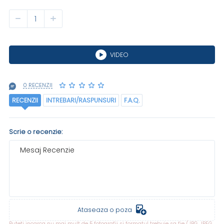
VIDEO
0 RECENZII
RECENZII
INTREBARI/RASPUNSURI
F.A.Q.
Scrie o recenzie:
Mesaj Recenzie
Ataseaza o poza
Puteti incarca nu mai mult de 5 fotografii si formatul trebuie sa fie (JPG, JPEG,