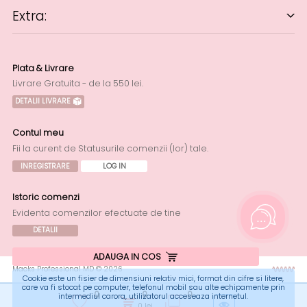
Extra:
Plata & Livrare
Livrare Gratuita - de la 550 lei.
DETALII LIVRARE
Contul meu
Fii la curent de Statusurile comenzii (lor) tale.
INREGISTRARE
LOG IN
Istoric comenzi
Evidenta comenzilor efectuate de tine
DETALII
ADAUGA IN COS
Macks Professional MD © 2026
Cookie este un fisier de dimensiuni relativ mici, format din cifre si litere,
care va fi stocat pe computer, telefonul mobil sau alte echipamente prin
0
0
0
intermediul carora, utilizatorul acceseaza internetul.
0
lei