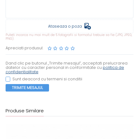
Ataseaza o poza
Puteti incarca nu mai mult de 5 fotografii si formatul trebuie sa fie (JPG, JPEG,
PNG).
Apreciati produsul:
Dand clic pe butonul „Trimite mesajul”, acceptati prelucrarea
datelor cu caracter personal in conformitate cu
politica de
confidentialitate
Sunt deacord cu termeni si conditii
TRIMITE MESAJUL
Produse Similare