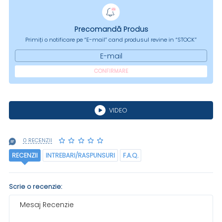
Precomandă Produs
Primiți o notificare pe “E-mail” cand produsul revine in “STOCK”
E-mail
CONFIRMARE
VIDEO
0 RECENZII
RECENZII
INTREBARI/RASPUNSURI
F.A.Q.
Scrie o recenzie:
Mesaj Recenzie