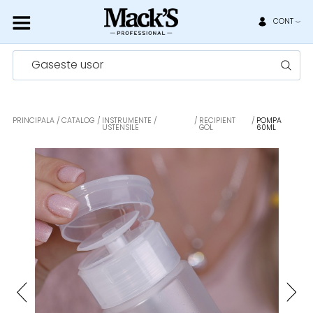
CONT
Gaseste usor
PRINCIPALA
CATALOG
INSTRUMENTE /
RECIPIENT
POMPA
USTENSILE
GOL
60ML