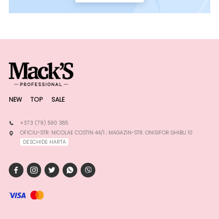
NEW
TOP
SALE
+373 (79) 590 385
OFICIU-STR. NICOLAE COSTIN 44/1 ; MAGAZIN-STR. ONISIFOR GHIBU 10
DESCHIDE HARTA