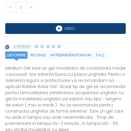
VIDEO
0 RECENZII
DESCRIERE
RECENZII
INTREBARI/RASPUNSURI
F.A.Q.
Medium Gel este un gel modelator de consistenta medie
,cauciucat .Are adrenta buna cu placa unghiala. Pentru o
aderenta sigura si protectoare va recomandam sa
aplicati Rubber Base Gel . Acest tip de gel se recomanda
pentru remodelarea ,intretinerea ,acoperirea unghiilor cu
gel ,la modelarea unghiilor pe sablon sau tips - lungimi
de salon ( mici si medii ) . Nu se recomanda pentru
constructia unghiilor de forme extreme . Este un gel care
nu arde in lampa sau arde nesemnificativ . Timp de
polimerizare in lampa UV- 2 minute , in lampa LED - 60
sec stratul modelator cu apex .