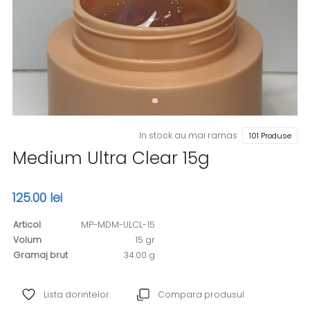
In stock au mai ramas
101 Produse
Medium Ultra Clear 15g
125.00 lei
Articol
MP-MDM-ULCL-15
Volum
15 gr
Gramaj brut
34.00 g
Lista dorintelor
Compara produsul