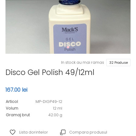
In stock au mai ramas
32 Produse
Disco Gel Polish 49/12ml
167.00 lei
Articol
MP-DIGP49-12
Volum
12 ml
Gramaj brut
42.00 g
Lista dorintelor
Compara produsul