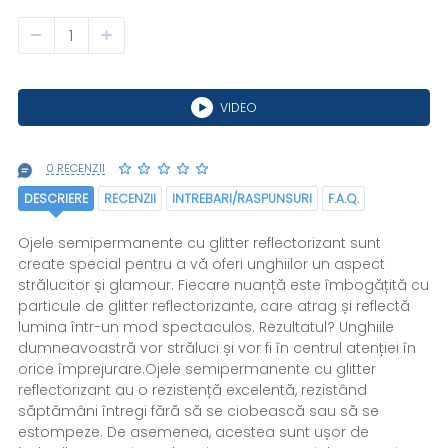
VIDEO
0 RECENZII
DESCRIERE
RECENZII
INTREBARI/RASPUNSURI
F.A.Q.
Ojele semipermanente cu glitter reflectorizant sunt
create special pentru a vă oferi unghiilor un aspect
strălucitor și glamour. Fiecare nuanță este îmbogățită cu
particule de glitter reflectorizante, care atrag și reflectă
lumina într-un mod spectaculos. Rezultatul? Unghiile
dumneavoastră vor străluci și vor fi în centrul atenției în
orice împrejurare.Ojele semipermanente cu glitter
reflectorizant au o rezistență excelentă, rezistând
săptămâni întregi fără să se ciobească sau să se
estompeze. De asemenea, acestea sunt ușor de