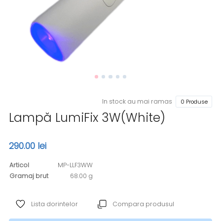
In stock au mai ramas
0 Produse
Lampă LumiFix 3W(White)
290.00 lei
Articol
MP-LLF3WW
Gramaj brut
68.00 g
Lista dorintelor
Compara produsul