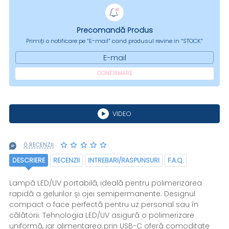
Precomandă Produs
Primiți o notificare pe “E-mail” cand produsul revine in “STOCK”
E-mail
CONFIRMARE
VIDEO
0 RECENZII
DESCRIERE
RECENZII
INTREBARI/RASPUNSURI
F.A.Q.
Lampă LED/UV portabilă, ideală pentru polimerizarea
rapidă a gelurilor și ojei semipermanente. Designul
compact o face perfectă pentru uz personal sau în
călătorii. Tehnologia LED/UV asigură o polimerizare
uniformă, iar alimentarea prin USB-C oferă comoditate