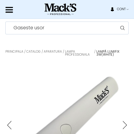
CONT
Gaseste usor
PRINCIPALA
CATALOG
APARATURA
LAMPA
LAMPĂ LUMIFIX
PROFESSIONALA
3W(WHITE)