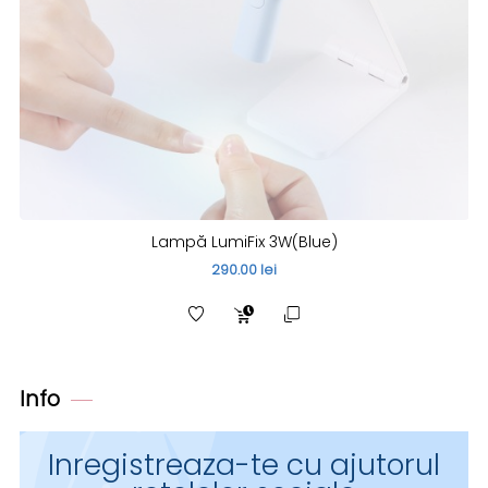
Lampă LumiFix 3W(Blue)
290.00 lei
Info
Inregistreaza-te cu ajutorul