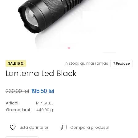
In stock au mai ramas
SALE 15 %
7 Produse
Lanterna Led Black
230.00 lei
195.50 lei
Articol
MP-LALBL
Gramaj brut
440.00 g
Lista dorintelor
Compara produsul