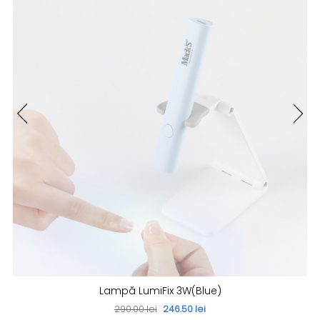
Lampă LumiFix 3W(Blue)
290.00 lei
246.50 lei