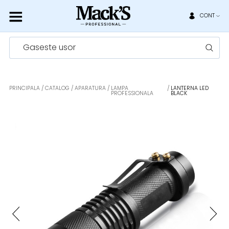
CONT
Gaseste usor
PRINCIPALA
CATALOG
APARATURA
LAMPA
LANTERNA LED
PROFESSIONALA
BLACK