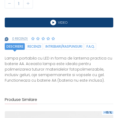
VIDEO
0 RECENZII
DESCRIERE
RECENZII
INTREBARI/RASPUNSURI
F.A.Q.
Lampa portabila cu LED in forma de lanterna practica cu
baterie AA. Aceasta lampa este ideala pentru
polimerizarea tuturor materialelor fotopolimerizabile,
inclusiv geluri, oje semipermanente si vopsele cu gel.
Functioneaza cu baterie AA (bateria nu este inclusa).
Produse Similare
-15 %