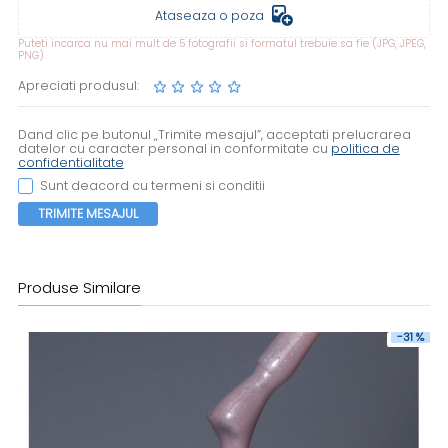
Ataseaza o poza
Puteti incarca nu mai mult de 5 fotografii si formatul trebuie sa fie (JPG, JPEG,
PNG).
Apreciati produsul:
Dand clic pe butonul „Trimite mesajul”, acceptati prelucrarea
datelor cu caracter personal in conformitate cu
politica de
confidentialitate
Sunt deacord cu termeni si conditii
TRIMITE MESAJUL
Produse Similare
-31 %