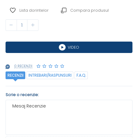
Lista dorintelor
Compara produsul
VIDEO
0 RECENZII
RECENZII
INTREBARI/RASPUNSURI
F.A.Q.
Scrie o recenzie:
Mesaj Recenzie