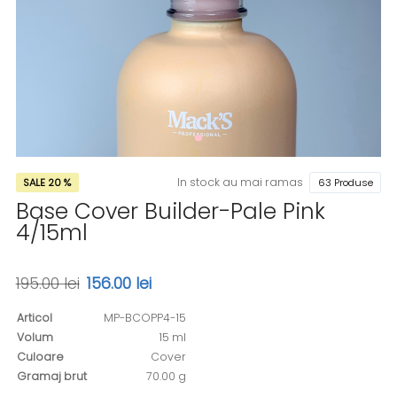
In stock au mai ramas
SALE 20 %
63 Produse
Base Cover Builder-Pale Pink
4/15ml
195.00 lei
156.00 lei
Articol
MP-BCOPP4-15
Volum
15 ml
Culoare
Cover
Gramaj brut
70.00 g