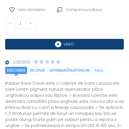
Lista dorintelor
Compara produsul
VIDEO
0 RECENZII
DESCRIERE
RECENZII
INTREBARI/RASPUNSURI
F.A.Q.
Rubber Base Cover este o colecție de baze cauciucate
care conțin pigment natural asemanator plăcii
unghiale,cu sclipici sau lăptos. ✅Aceasta colectie este
destinata camuflării placii unghiale ,este cauciucata si se
imbina doar cu culori si finisaje cauciucate. ✅Se aplica in
1-2 straturi,se permite de facut un miniapex sau blic,se
poate alungi foarte putin pe sablon pentru a repara o
unghie. ✅Se polimerizeaza in lampa UV-LED 10-60 sec. in