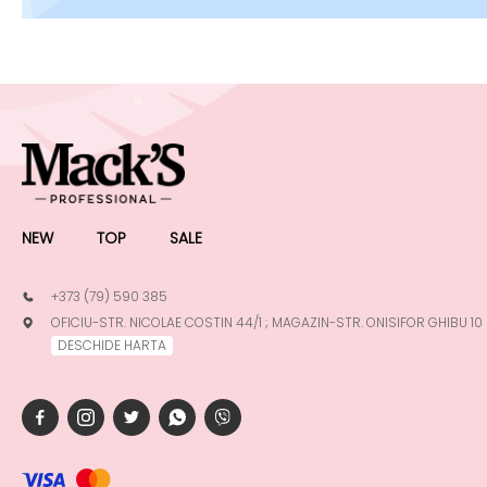
NEW
TOP
SALE
+373 (79) 590 385
OFICIU-STR. NICOLAE COSTIN 44/1 ; MAGAZIN-STR. ONISIFOR GHIBU 10
DESCHIDE HARTA