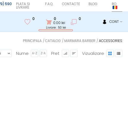
(79) 590
PLATA SI
F.A.Q.
CONTACTE
BLOG
RO
LIVRARE
0
0
0
CONT
0.00
lei
Livrare : 50 lei
PRINCIPALA
CATALOG
MARMARA BARBER
ACCESSORIES
Nume
Pret
Vizualizare
A-Z
Z-A