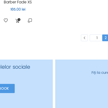
Barber Fade XS
165.00 lei
1
2
lelor sociale
Fiți la c
BOOK