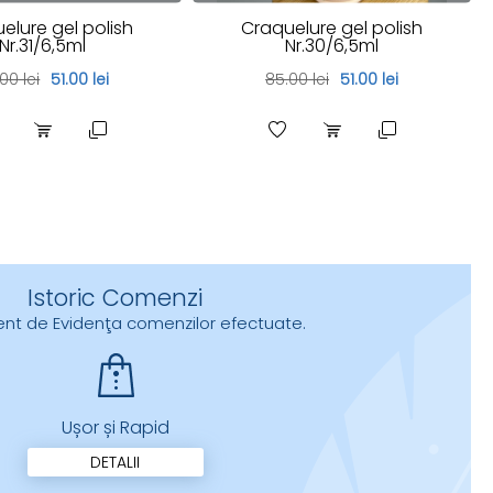
elure gel polish
Craquelure gel polish
Nr.31/6,5ml
Nr.30/6,5ml
00 lei
51.00 lei
85.00 lei
51.00 lei
Istoric Comenzi
urent de Evidenţa comenzilor efectuate.
Ușor și Rapid
DETALII