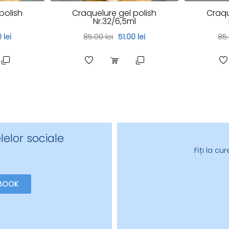
polish
Craquelure gel polish
Craqu
l
Nr.32/6,5ml
 lei
85.00 lei
51.00 lei
85.
lelor sociale
Fiți la c
BOOK