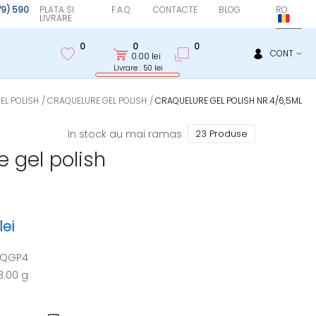
(79) 590
PLATA SI
F.A.Q.
CONTACTE
BLOG
RO
LIVRARE
0
0
0
CONT
0.00
lei
Livrare : 50 lei
EL POLISH
CRAQUELURE GEL POLISH
CRAQUELURE GEL POLISH NR.4/6,5ML
In stock au mai ramas
23 Produse
 gel polish
lei
CQGP4
3.00 g