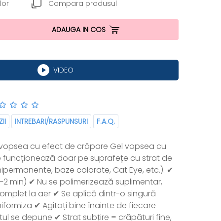
lor
Compara produsul
ADAUGA IN COS
VIDEO
II
INTREBARI/RASPUNSURI
F.A.Q.
 vopsea cu efect de crăpare Gel vopsea cu
e funcționează doar pe suprafețe cu strat de
mipermanente, baze colorate, Cat Eye, etc.). ✔
1–2 min) ✔ Nu se polimerizează suplimentar,
mplet la aer ✔ Se aplică dintr-o singură
iformiza ✔ Agitați bine înainte de fiecare
tul se depune ✔ Strat subțire = crăpături fine,