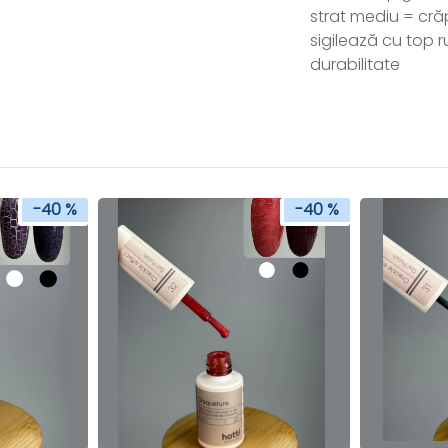
strat mediu = cră
sigilează cu top r
durabilitate
-40 %
-40 %