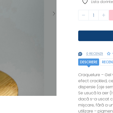
Lista dorinte
0 RECENZII
DESCRIERE
RECENZ
Craquelure – Gel
efect crackled, c
dispersie (oje se
Se usucă la aer (
dacă s-a uscat co
mișcare, fără a un
utilizare – pigmen