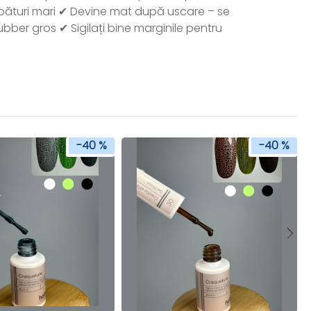
pături mari ✔ Devine mat după uscare – se
ubber gros ✔ Sigilați bine marginile pentru
-40 %
-40 %