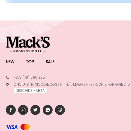
NEW
TOP
SALE
+373 (79) 590 385
OFICIU-STR. NICOLAE COSTIN 44/1 ; MAGAZIN-STR. ONISIFOR GHIBU 10
DESCHIDE HARTA