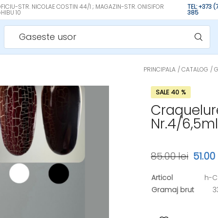
FICIU-STR. NICOLAE COSTIN 44/1 ; MAGAZIN-STR. ONISIFOR
TEL: +373 
HIBU 10
385
Gaseste usor
PRINCIPALA
CATALOG
G
SALE 40 %
Craquelure
Nr.4/6,5ml
85.00 lei
51.00 
Articol
h-
Gramaj brut
3