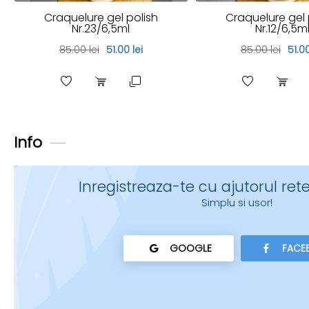
Craquelure gel polish
Craquelure gel 
Nr.23/6,5ml
Nr.12/6,5m
85.00 lei
51.00 lei
85.00 lei
51.00
Info
Inregistreaza-te cu ajutorul rete
Simplu si usor!
GOOGLE
FACE