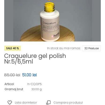
In stock au mai ramas
SALE 40 %
32 Produse
Craquelure gel polish
Nr.5/6,5ml
85.00 lei
51.00 lei
Articol
h-CQGP5
Gramaj brut
33.00 g
Lista dorintelor
Compara produsul