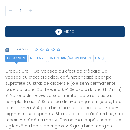
VIDEO
0 RECENZII
DESCRIERE
RECENZII
INTREBARI/RASPUNSURI
F.A.Q.
Craquelure – Gel vopsea cu efect de crăpare Gel
vopsea cu efect crackled, ce funcționează doar pe
suprafețe cu strat de dispersie (oje semipermanente,
baze colorate, Cat Eye, etc.). ✔ Se usucă la aer (1–2 min)
✔ Nu se polimerizează suplimentar, dacă s-a uscat
complet la aer ✔ Se aplică dintr-o singură mișcare, fără
a uniformiza ✔ Agitați bine înainte de fiecare utilizare –
pigmentul se depune ✔ Strat subțire = crăpături fine, strat
mediu = crăpături mari ✔ Devine mat după uscare – se
sigilează cu top rubber gros ✔ Sigilați bine marginile