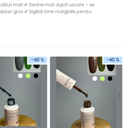
pături mari ✔ Devine mat după uscare – se
ubber gros ✔ Sigilați bine marginile pentru
-40 %
-40 %