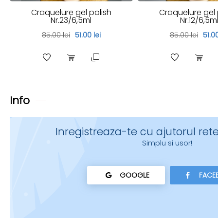
Craquelure gel polish
Craquelure gel 
Nr.23/6,5ml
Nr.12/6,5m
85.00 lei
51.00 lei
85.00 lei
51.00
Info
Inregistreaza-te cu ajutorul rete
Simplu si usor!
GOOGLE
FACE