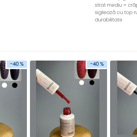
strat mediu = cră
sigilează cu top r
durabilitate
-40 %
-40 %