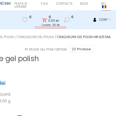
(79) 590
PLATA SI
F.A.Q.
CONTACTE
BLOG
RO
LIVRARE
0
0
0
CONT
0.00
lei
Livrare : 50 lei
EL POLISH
CRAQUELURE GEL POLISH
CRAQUELURE GEL POLISH NR.9/6.5ML
In stock au mai ramas
22 Produse
 gel polish
lei
CQGP9
3.00 g