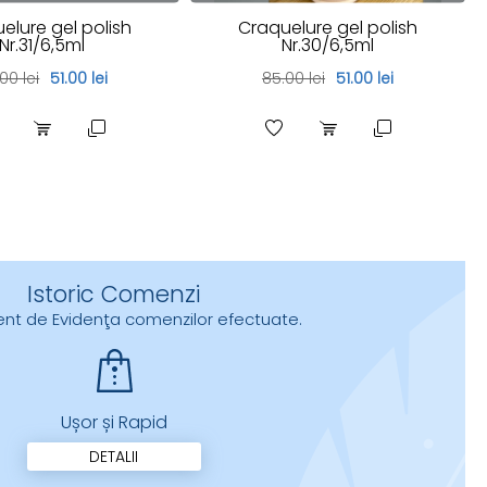
elure gel polish
Craquelure gel polish
Nr.31/6,5ml
Nr.30/6,5ml
00 lei
51.00 lei
85.00 lei
51.00 lei
Istoric Comenzi
urent de Evidenţa comenzilor efectuate.
Ușor și Rapid
DETALII