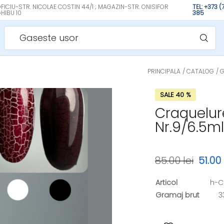
FICIU-STR. NICOLAE COSTIN 44/1 ; MAGAZIN-STR. ONISIFOR
TEL: +373 
HIBU 10
385
Gaseste usor
PRINCIPALA
CATALOG
G
SALE 40 %
Craquelure
Nr.9/6.5ml
85.00 lei
51.00 
Articol
h-
Gramaj brut
3