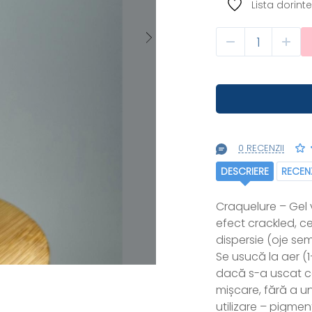
Lista dorinte
0 RECENZII
DESCRIERE
RECENZ
Craquelure – Gel
efect crackled, c
dispersie (oje se
Se usucă la aer (
dacă s-a uscat co
mișcare, fără a un
utilizare – pigmen