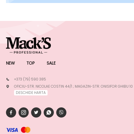
NEW
TOP
SALE
+373 (79) 590 385
OFICIU-STR. NICOLAE COSTIN 44/1 ; MAGAZIN-STR. ONISIFOR GHIBU 10
DESCHIDE HARTA