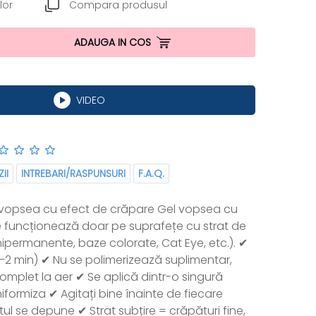
lor
Compara produsul
ADAUGA IN COS
VIDEO
II
INTREBARI/RASPUNSURI
F.A.Q.
 vopsea cu efect de crăpare Gel vopsea cu
e funcționează doar pe suprafețe cu strat de
mipermanente, baze colorate, Cat Eye, etc.). ✔
1–2 min) ✔ Nu se polimerizează suplimentar,
mplet la aer ✔ Se aplică dintr-o singură
iformiza ✔ Agitați bine înainte de fiecare
tul se depune ✔ Strat subțire = crăpături fine,