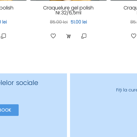
polish
Craquelure gel polish
Craqu
l
Nr.32/6,5ml
 lei
85.00 lei
51.00 lei
85.
lelor sociale
Fiți la c
BOOK