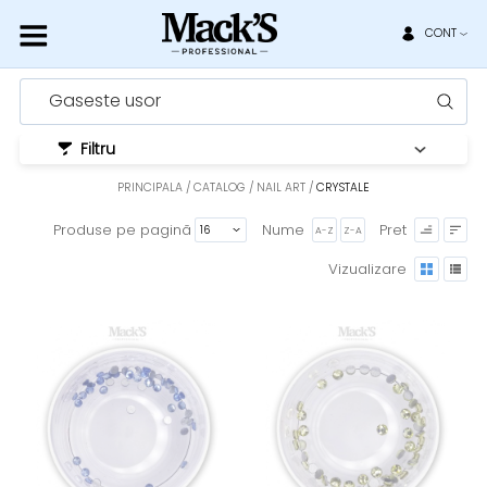
CONT
Gaseste usor
Filtru
PRINCIPALA
CATALOG
NAIL ART
CRYSTALE
Produse pe pagină
Nume
Pret
A-Z
Z-A
Vizualizare