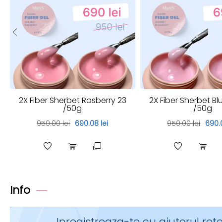
2X Fiber Sherbet Rasberry 23
2X Fiber Sherbet Bl
/50g
/50g
950.00 lei
690.08 lei
950.00 lei
690.0
Info
Inregistreaza-te cu ajutorul rete