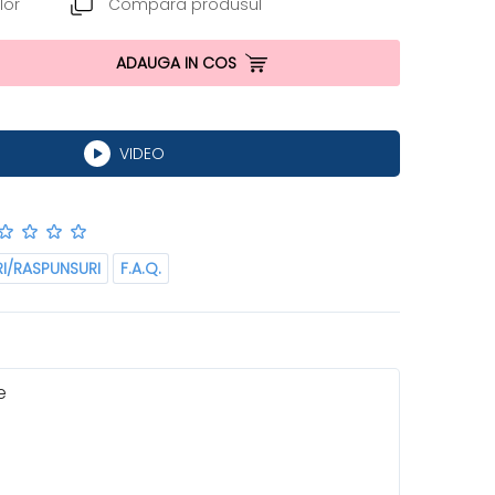
lor
Compara produsul
ADAUGA IN COS
VIDEO
RI/RASPUNSURI
F.A.Q.