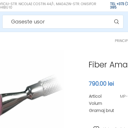
FICIU-STR. NICOLAE COSTIN 44/1 ; MAGAZIN-STR. ONISIFOR
TEL: +373 
HIBU 10
385
Gaseste usor
PRINCI
Fiber Ama
790.00 lei
Articol
MP-
Volum
Gramaj brut