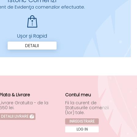
urent de Evidenţa comenzilor efectuate.
Ușor și Rapid
DETALII
Plata & Livrare
Contul meu
Livrare Gratuita - de la
Fii la curent de
550 lei.
Statusurile comenzii
(lor) tale.
DETALII LIVRARE
INREGISTRARE
LOG IN