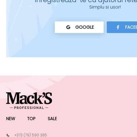
Simplu si usor!
GOOGLE
FACE
NEW
TOP
SALE
+373 (79) 590 385