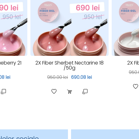
ueberry 21
2X Fiber Sherbet Nectarine 18
2X Fi
/50g
950.
8 lei
950.00 lei
690.08 lei
lelor sociale