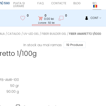
(79) 590
PLATA SI
F.A.Q.
CONTACTE
BLOG
RO
LIVRARE
0
0
0
CONT
0.00
lei
Livrare : 50 lei
PALA
CATALOG
UV-LED GEL
FIBER BUILDER GEL
FIBER AMARETTO 1/100G
In stock au mai ramas
19 Produse
retto 1/100g
FB-AMR-100
50 gr
90.00 g