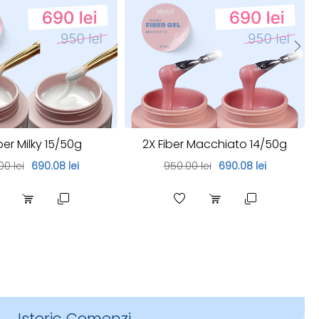
ber Milky 15/50g
2X Fiber Macchiato 14/50g
00 lei
690.08 lei
950.00 lei
690.08 lei
Istoric Comenzi