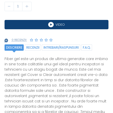
VIDEO
0 RECENZII
DESCRIERE
RECENZII
INTREBARI/RASPUNSURI
F.A.Q.
Fiber gel este un produs de ultima generatie care imbina
in sine toate calitatile unui gel ideal pentru incepatori si
tehnicieni cu un stagiu bogat de munca. Este cel mai
rezistent gel Cover si Clear autonivelant creat vre-o data
.Este foarterezistent in timp si dur datorita fibrelor de
cauciuc din componenta sa . Este foarte pigmentat
datorita formulei sale unice . Este constructor si
autonivelant ,pigmentat si rezistent ,il poate folosi un
tehnician iscusit cat si un incepator . Nu arde foarte mult
in lampa datorita densitatii pigmentului din
componennta sa si a fibrelor de cauciuc .Timpul mediu