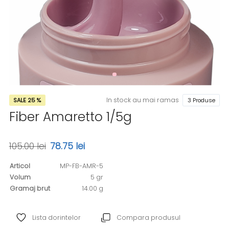
In stock au mai ramas
SALE 25 %
3 Produse
Fiber Amaretto 1/5g
105.00 lei
78.75 lei
Articol
MP-FB-AMR-5
Volum
5 gr
Gramaj brut
14.00 g
Lista dorintelor
Compara produsul