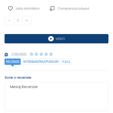
Lista dorintelor
Compara produsul
VIDEO
0 RECENZII
RECENZII
INTREBARI/RASPUNSURI
F.A.Q.
Scrie o recenzie:
Mesaj Recenzie