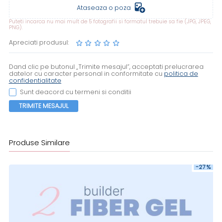
Ataseaza o poza
Puteti incarca nu mai mult de 5 fotografii si formatul trebuie sa fie (JPG, JPEG,
PNG).
Apreciati produsul:
Dand clic pe butonul „Trimite mesajul”, acceptati prelucrarea
datelor cu caracter personal in conformitate cu
politica de
confidentialitate
Sunt deacord cu termeni si conditii
TRIMITE MESAJUL
Produse Similare
-27 %