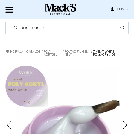
CONT
Gaseste usor
PRINCIPALA
CATALOG
POLY-
POLYACRYL GEL-
7.MILKY WHITE
ACRYGEL
NEW
POLYACRYL 15G