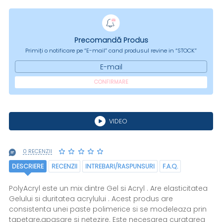
Precomandă Produs
Primiți o notificare pe “E-mail” cand produsul revine in “STOCK”
E-mail
CONFIRMARE
VIDEO
0 RECENZII
DESCRIERE
RECENZII
INTREBARI/RASPUNSURI
F.A.Q.
PolyAcryl este un mix dintre Gel si Acryl . Are elasticitatea
Gelului si duritatea acrylului . Acest produs are
consistenta unei paste polimerice si se modeleaza prin
tapetare,apasare si netezire. Este necesarea curatarea