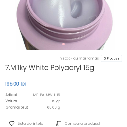
In stock au mai ramas
0 Produse
7.Milky White Polyacryl 15g
195.00 lei
Articol
MP-PA-MWH-15
Volum
15 gr
Gramaj brut
60.00 g
Lista dorintelor
Compara produsul