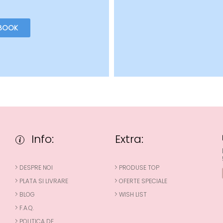
BOOK
Info:
Extra:
DESPRE NOI
PRODUSE TOP
PLATA SI LIVRARE
OFERTE SPECIALE
BLOG
WISH LIST
F.A.Q.
POLITICA DE