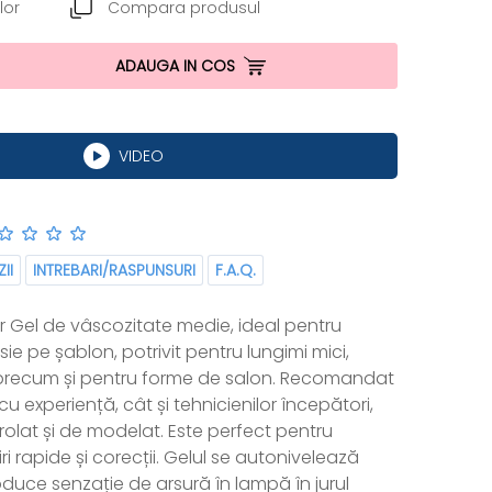
lor
Compara produsul
ADAUGA IN COS
VIDEO
II
INTREBARI/RASPUNSURI
F.A.Q.
er Gel de vâscozitate medie, ideal pentru
ie pe șablon, potrivit pentru lungimi mici,
, precum și pentru forme de salon. Recomandat
cu experiență, cât și tehnicienilor începători,
rolat și de modelat. Este perfect pentru
iri rapide și corecții. Gelul se autonivelează
oduce senzație de arsură în lampă în jurul