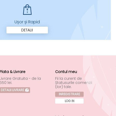
Ușor și Rapid
DETALII
Plata & Livrare
Contul meu
Livrare Gratuita - de la
Fii la curent de
550 lei.
Statusurile comenzii
(lor) tale.
DETALII LIVRARE
INREGISTRARE
LOG IN