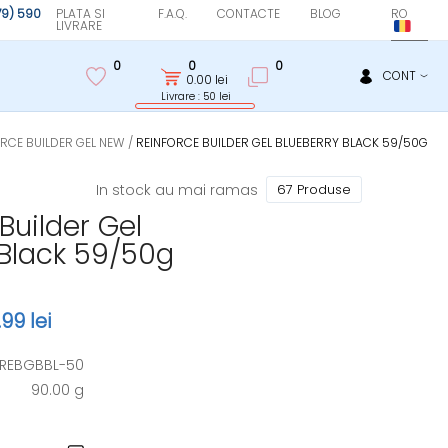
(79) 590
PLATA SI
F.A.Q.
CONTACTE
BLOG
RO
LIVRARE
0
0
0
CONT
0.00
lei
Livrare : 50 lei
RCE BUILDER GEL NEW
REINFORCE BUILDER GEL BLUEBERRY BLACK 59/50G
In stock au mai ramas
67 Produse
Builder Gel
 Black 59/50g
99 lei
REBGBBL-50
90.00 g