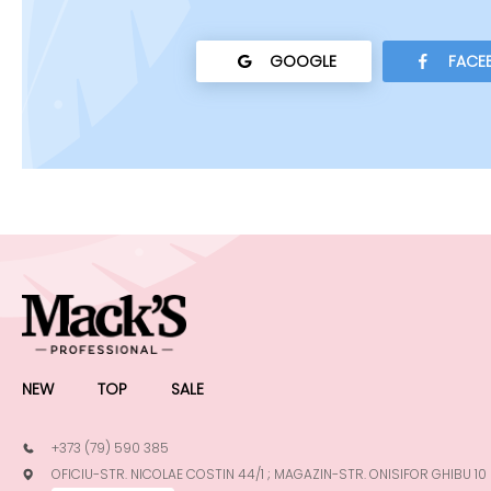
GOOGLE
FACE
NEW
TOP
SALE
+373 (79) 590 385
OFICIU-STR. NICOLAE COSTIN 44/1 ; MAGAZIN-STR. ONISIFOR GHIBU 10