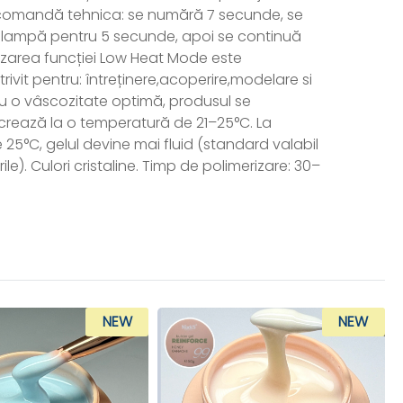
ecomandă tehnica: se numără 7 secunde, se
lampă pentru 5 secunde, apoi se continuă
ilizarea funcției Low Heat Mode este
ivit pentru: întreținere,acoperire,modelare si
ru o vâscozitate optimă, produsul se
ucrează la o temperatură de 21–25°C. La
 25°C, gelul devine mai fluid (standard valabil
ile). Culori cristaline. Timp de polimerizare: 30–
NEW
NEW