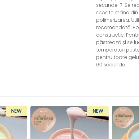
secundei 7. Se r
scoate mâna din 
polimerizarea. Ut
recomandată. Potr
constructie. Pent
păstrează și se l
temperaturi peste
pentru toate gelur
60 secunde.
NEW
NEW