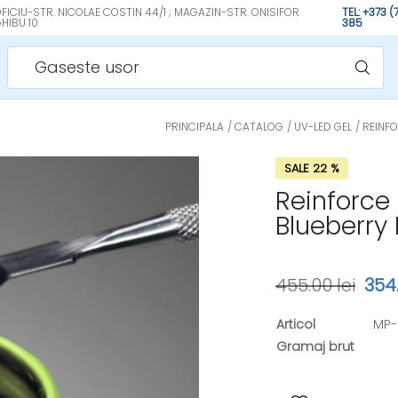
FICIU-STR. NICOLAE COSTIN 44/1 ; MAGAZIN-STR. ONISIFOR
TEL: +373 
HIBU 10
385
Gaseste usor
PRINCIPALA
CATALOG
UV-LED GEL
REINFO
SALE 22 %
Reinforce 
Blueberry
455.00 lei
354.
Articol
MP-
Gramaj brut