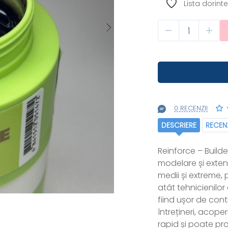
Lista dorinte
0 RECENZII
DESCRIERE
RECENZ
Reinforce – Build
modelare și extens
medii și extreme
atât tehnicienilor 
fiind ușor de cont
întrețineri, acoper
rapid și poate pr