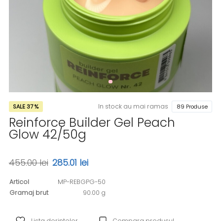
In stock au mai ramas
SALE 37 %
89 Produse
Reinforce Builder Gel Peach
Glow 42/50g
455.00 lei
285.01 lei
Articol
MP-REBGPG-50
Gramaj brut
90.00 g
Lista dorintelor
Compara produsul