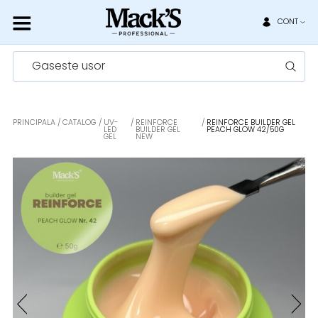
CONT
Gaseste usor
PRINCIPALA
CATALOG
UV-
REINFORCE
REINFORCE BUILDER GEL
LED
BUILDER GEL
PEACH GLOW 42/50G
GEL
NEW