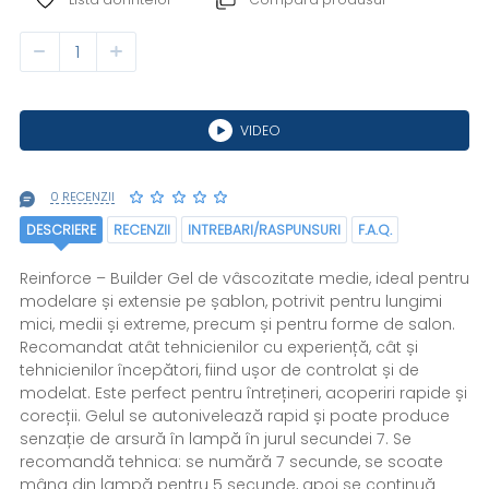
VIDEO
0 RECENZII
DESCRIERE
RECENZII
INTREBARI/RASPUNSURI
F.A.Q.
Reinforce – Builder Gel de vâscozitate medie, ideal pentru
modelare și extensie pe șablon, potrivit pentru lungimi
mici, medii și extreme, precum și pentru forme de salon.
Recomandat atât tehnicienilor cu experiență, cât și
tehnicienilor începători, fiind ușor de controlat și de
modelat. Este perfect pentru întrețineri, acoperiri rapide și
corecții. Gelul se autonivelează rapid și poate produce
senzație de arsură în lampă în jurul secundei 7. Se
recomandă tehnica: se numără 7 secunde, se scoate
mâna din lampă pentru 5 secunde, apoi se continuă