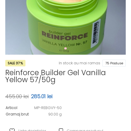
In stock au mai ramas
SALE 37 %
75 Produse
Reinforce Builder Gel Vanilla
Yellow 57/50g
455.00 lei
285.01 lei
Articol
MP-REBGVY-50
Gramaj brut
90.00 g
Lista dorintelor
Compara produsul