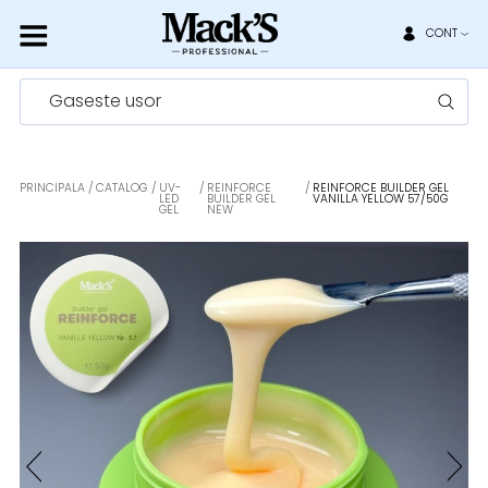
CONT
Gaseste usor
PRINCIPALA
CATALOG
UV-
REINFORCE
REINFORCE BUILDER GEL
LED
BUILDER GEL
VANILLA YELLOW 57/50G
GEL
NEW