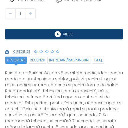
VIDEO
0 RECENZII
DESCRIERE
RECENZII
INTREBARI/RASPUNSURI
F.A.Q.
Reinforce – Builder Gel de vâscozitate medie, ideal pentru
modelare și extensie pe șablon, potrivit pentru lungimi
mici, medii și extreme, precum și pentru forme de salon.
Recomandat atât tehnicienilor cu experiență, cât și
tehnicienilor începători, fiind ușor de controlat și de
modelat. Este perfect pentru întrețineri, acoperiri rapide și
corecții. Gelul se autonivelează rapid și poate produce
senzație de arsură în lampă în jurul secundei 7. Se
recomandă tehnica: se numără 7 secunde, se scoate
mâna din lampă pentru 5 secunde, apoi se continuă