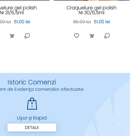
elure gel polish
Craquelure gel polish
Nr.31/6,5ml
Nr.30/6,5ml
00 lei
51.00 lei
85.00 lei
51.00 lei
Istoric Comenzi
urent de Evidenţa comenzilor efectuate.
Ușor și Rapid
DETALII