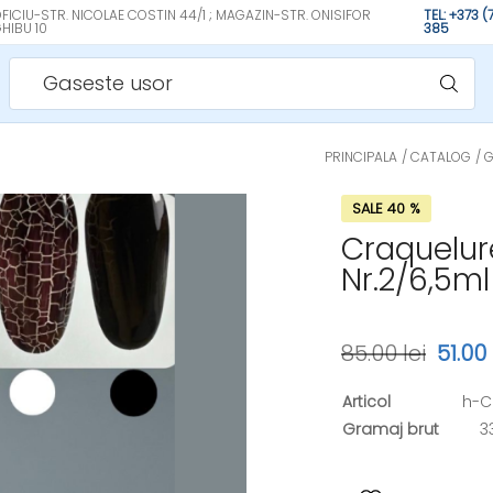
FICIU-STR. NICOLAE COSTIN 44/1 ; MAGAZIN-STR. ONISIFOR
TEL: +373 
HIBU 10
385
Gaseste usor
PRINCIPALA
CATALOG
G
SALE 40 %
Craquelure
Nr.2/6,5ml
85.00 lei
51.00 
Articol
h-
Gramaj brut
3