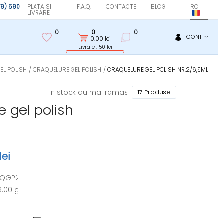
(79) 590
PLATA SI
F.A.Q.
CONTACTE
BLOG
RO
LIVRARE
0
0
0
CONT
0.00
lei
Livrare : 50 lei
EL POLISH
CRAQUELURE GEL POLISH
CRAQUELURE GEL POLISH NR.2/6,5ML
In stock au mai ramas
17 Produse
 gel polish
lei
CQGP2
3.00 g