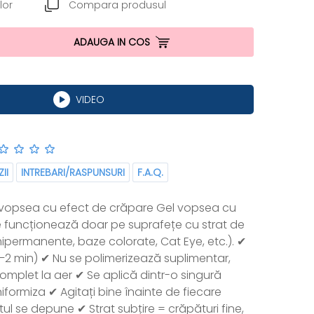
lor
Compara produsul
ADAUGA IN COS
VIDEO
II
INTREBARI/RASPUNSURI
F.A.Q.
 vopsea cu efect de crăpare Gel vopsea cu
e funcționează doar pe suprafețe cu strat de
mipermanente, baze colorate, Cat Eye, etc.). ✔
1–2 min) ✔ Nu se polimerizează suplimentar,
mplet la aer ✔ Se aplică dintr-o singură
iformiza ✔ Agitați bine înainte de fiecare
tul se depune ✔ Strat subțire = crăpături fine,