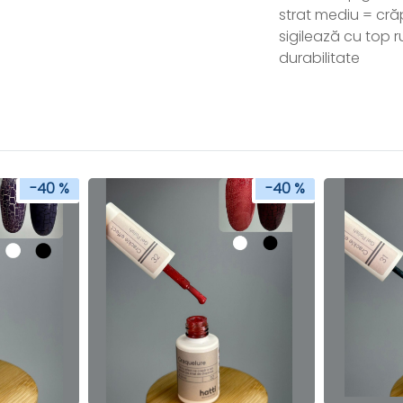
strat mediu = cră
sigilează cu top r
durabilitate
-40 %
-40 %