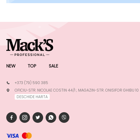
NEW
TOP
SALE
+373 (79) 590 385
OFICIU-STR. NICOLAE COSTIN 44/1 ; MAGAZIN-STR. ONISIFOR GHIBU 10
DESCHIDE HARTA