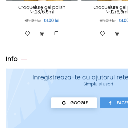
Craquelure gel polish
Craquelure gel 
Nr.23/6,5ml
Nr.12/6,5m
85.00 lei
51.00 lei
85.00 lei
51.00
Info
Inregistreaza-te cu ajutorul rete
Simplu si usor!
GOOGLE
FACE