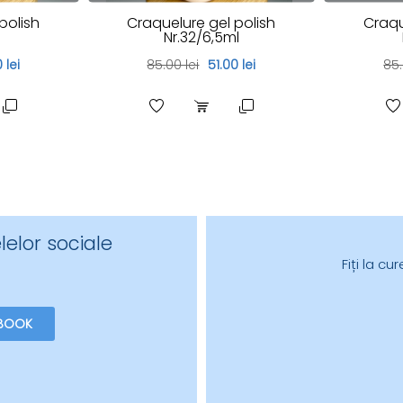
polish
Craquelure gel polish
Craqu
l
Nr.32/6,5ml
 lei
85.00 lei
51.00 lei
85.
lelor sociale
Fiți la c
BOOK