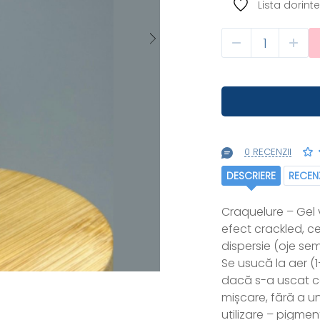
Lista dorinte
0 RECENZII
DESCRIERE
RECENZ
Craquelure – Gel
efect crackled, c
dispersie (oje se
Se usucă la aer (
dacă s-a uscat co
mișcare, fără a un
utilizare – pigmen