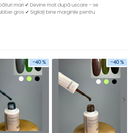
pături mari ✔ Devine mat după uscare – se
ubber gros ✔ Sigilați bine marginile pentru
-40 %
-40 %