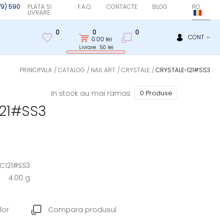
(79) 590
PLATA SI
F.A.Q.
CONTACTE
BLOG
RO
LIVRARE
0
0
0
CONT
0.00
lei
Livrare : 50 lei
PRINCIPALA
CATALOG
NAIL ART
CRYSTALE
CRYSTALE-121#SS3
In stock au mai ramas
0 Produse
121#SS3
C121#SS3
4.00 g
lor
Compara produsul