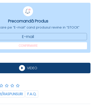
Precomandă Produs
ficare pe “E-mail” cand produsul revine in “STOCK”
E-mail
CONFIRMARE
VIDEO
RI/RASPUNSURI
F.A.Q.