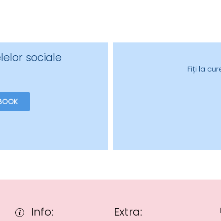
lelor sociale
Fiți la c
BOOK
Info:
Extra: