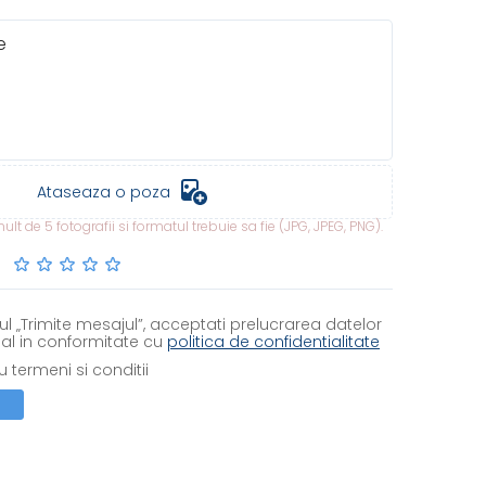
Ataseaza o poza
lt de 5 fotografii si formatul trebuie sa fie (JPG, JPEG, PNG).
l „Trimite mesajul”, acceptati prelucrarea datelor
al in conformitate cu
politica de confidentialitate
 termeni si conditii