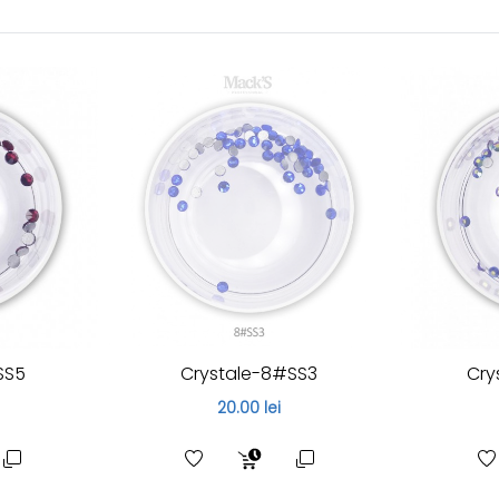
SS5
Crystale-8#SS3
Cry
20.00 lei