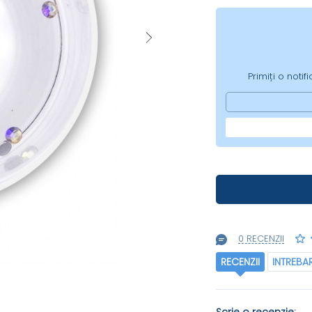
Primiți o noti
0 RECENZII
RECENZII
INTREBA