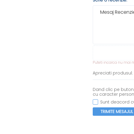
Scrie o recenzie:
Mesaj Recenzie
Puteti incarca nu mai mu
Apreciati produsul:
Dand clic pe butonu
cu caracter person
Sunt deacord cu
TRIMITE MESAJUL