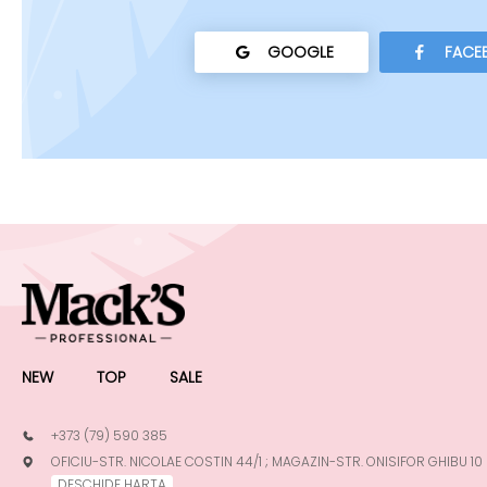
GOOGLE
FACE
NEW
TOP
SALE
+373 (79) 590 385
OFICIU-STR. NICOLAE COSTIN 44/1 ; MAGAZIN-STR. ONISIFOR GHIBU 10
DESCHIDE HARTA