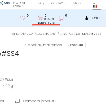
(79) 590
PLATA SI
F.A.Q.
CONTACTE
BLOG
RO
LIVRARE
0
0
0
CONT
0.00
lei
Livrare : 50 lei
PRINCIPALA
CATALOG
NAIL ART
CRYSTALE
CRYSTALE-5#SS4
In stock au mai ramas
12 Produse
-5#SS4
C5#SS4
4.00 g
lor
Compara produsul