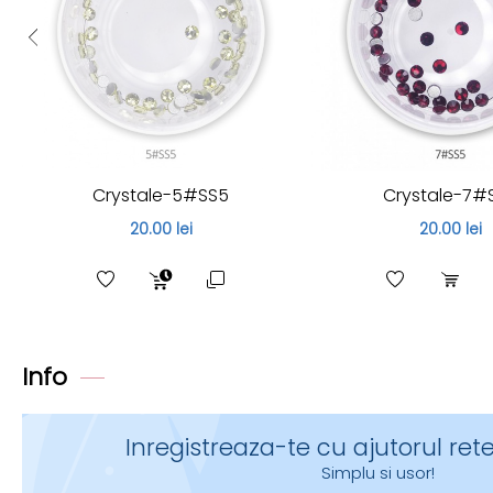
Crystale-5#SS5
Crystale-7#
20.00 lei
20.00 lei
Info
Inregistreaza-te cu ajutorul rete
Simplu si usor!