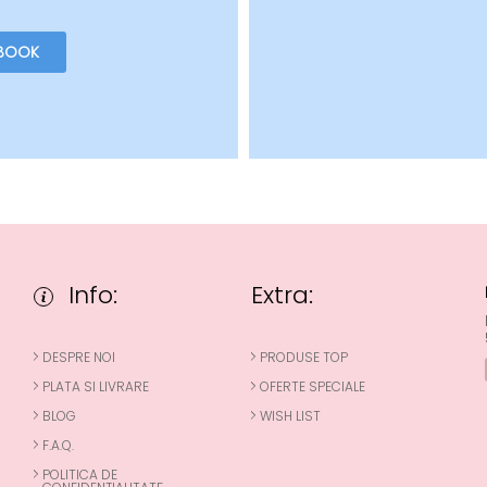
BOOK
Info:
Extra:
DESPRE NOI
PRODUSE TOP
PLATA SI LIVRARE
OFERTE SPECIALE
BLOG
WISH LIST
F.A.Q.
POLITICA DE