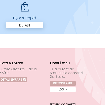
Ușor și Rapid
DETALII
Plata & Livrare
Contul meu
Livrare Gratuita - de la
Fii la curent de
550 lei.
Statusurile comenzii
(lor) tale.
DETALII LIVRARE
INREGISTRARE
LOG IN
Istoric comenzi