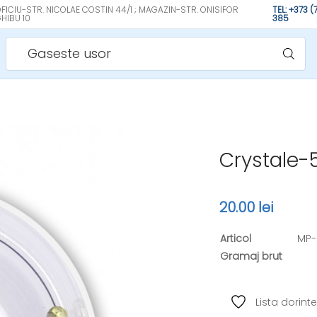
FICIU-STR. NICOLAE COSTIN 44/1 ; MAGAZIN-STR. ONISIFOR
TEL: +373 
HIBU 10
385
Gaseste usor
Crystale
20.00 lei
Articol
MP-
Gramaj brut
Lista dorinte