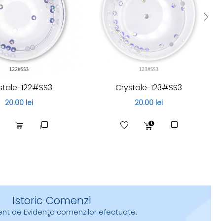
stale-122#SS3
Crystale-123#SS3
20.00 lei
20.00 lei
Istoric Comenzi
urent de Evidenţa comenzilor efectuate.