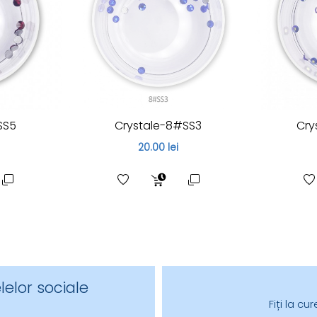
SS5
Crystale-8#SS3
Cry
20.00 lei
lelor sociale
Fiți la c