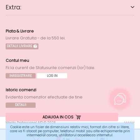
Extra:
Plata & Livrare
Livrare Gratuita - de la 550 lei.
DETALII LIVRARE
Contul meu
Fii la curent de Statusurile comenzii (lor) tale.
INREGISTRARE
LOG IN
Istoric comenzi
Evidenta comenzilor efectuate de tine
DETALII
ADAUGA IN COS
Macks Professional MD © 2026
Cookie este un fisier de dimensiuni relativ mici, format din cifre si litere,
care va fi stocat pe computer, telefonul mobil sau alte echipamente prin
0
0
0
intermediul carora, utilizatorul acceseaza internetul.
0
lei