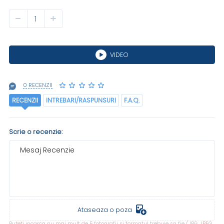
VIDEO
0 RECENZII
RECENZII
INTREBARI/RASPUNSURI
F.A.Q.
Scrie o recenzie:
Mesaj Recenzie
Ataseaza o poza
Puteti incarca nu mai mult de 5 fotografii si formatul trebuie sa fie (JPG, JPEG,