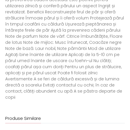
utilizarea zilnică și conferă părului un aspect îngrijit și
revitalizat. Beneficii Reconstruiește firul de păr și oferă
strălucire Înmoaie părul și îi oferă volum Protejează părul
în timpul coafării cu căldură Ușurează pieptănarea și
întărește firele de păr Ajută la prevenirea căderii părului
Note de parfum Note de vârf: Citrice îmbunătățite, Floare
de lotus Note de mijloc: Musc întunecat, Coacăze negre
Note de bază: Laur nobil, Note pământii Mod de utilizare
Agitați bine înainte de utilizare Aplicați de la 5-10 cm pe
părul umed înainte de uscare cu foehn-ul Nu clătiți;
coafați părul așa cum doriți Pentru un plus de strălucire,
aplicați și pe părul uscat Poate fi folosit zilnic
Avertismente A se feri de căldură excesivă și de lumina
directă a soarelui Evitați contactul cu ochii; în caz de
contact, clătiți abundent cu apă A se păstra departe de
copii
Produse Similare