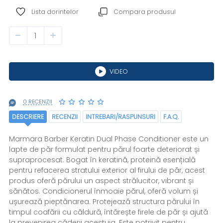
Lista dorintelor
Compara produsul
VIDEO
0 RECENZII
DESCRIERE
RECENZII
INTREBARI/RASPUNSURI
F.A.Q.
Marmara Barber Keratin Dual Phase Conditioner este un
lapte de păr formulat pentru părul foarte deteriorat și
supraprocesat. Bogat în keratină, proteină esențială
pentru refacerea stratului exterior al firului de păr, acest
produs oferă părului un aspect strălucitor, vibrant și
sănătos. Condicionerul înmoaie părul, oferă volum și
ușurează pieptănarea. Protejează structura părului în
timpul coafării cu căldură, întărește firele de păr și ajută
la prevenirea căderii acestuia. Este potrivit pentru