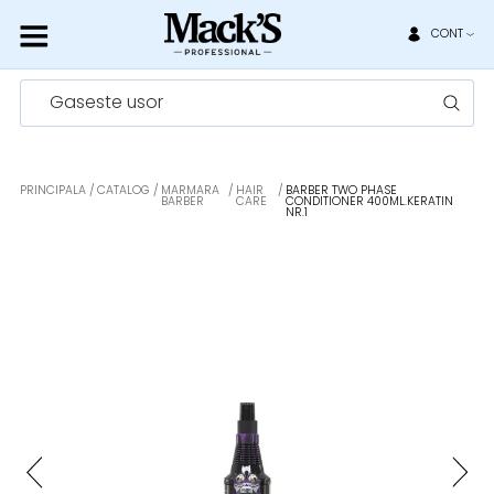
CONT
Gaseste usor
PRINCIPALA
CATALOG
MARMARA
HAIR
BARBER TWO PHASE
BARBER
CARE
CONDITIONER 400ML.KERATIN
NR.1