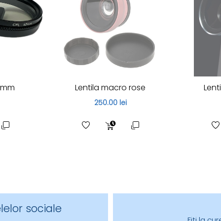
2 mm
Lentila macro rose
Lent
250.00 lei
lelor sociale
Fiți la c