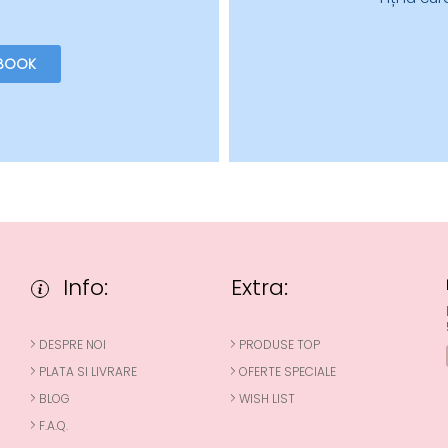
BOOK
Info:
Extra:
DESPRE NOI
PRODUSE TOP
PLATA SI LIVRARE
OFERTE SPECIALE
BLOG
WISH LIST
F.A.Q.