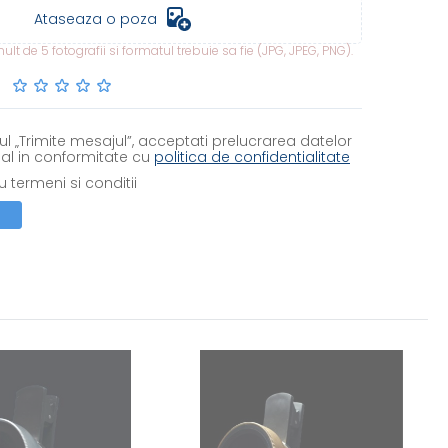
Ataseaza o poza
lt de 5 fotografii si formatul trebuie sa fie (JPG, JPEG, PNG).
l „Trimite mesajul”, acceptati prelucrarea datelor
al in conformitate cu
politica de confidentialitate
 termeni si conditii