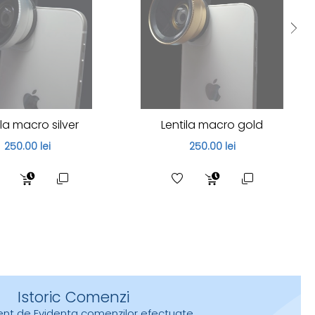
ila macro silver
Lentila macro gold
250.00 lei
250.00 lei
Istoric Comenzi
urent de Evidenţa comenzilor efectuate.