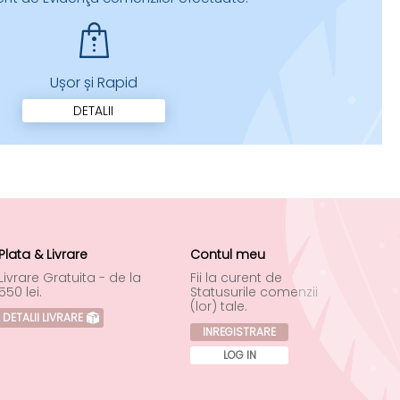
Ușor și Rapid
DETALII
Plata & Livrare
Contul meu
Livrare Gratuita - de la
Fii la curent de
550 lei.
Statusurile comenzii
(lor) tale.
DETALII LIVRARE
INREGISTRARE
LOG IN