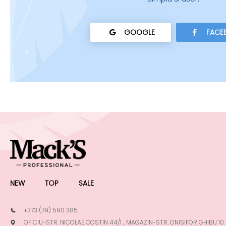
GOOGLE
FACE
NEW
TOP
SALE
+373 (79) 590 385
OFICIU-STR. NICOLAE COSTIN 44/1 ; MAGAZIN-STR. ONISIFOR GHIBU 10