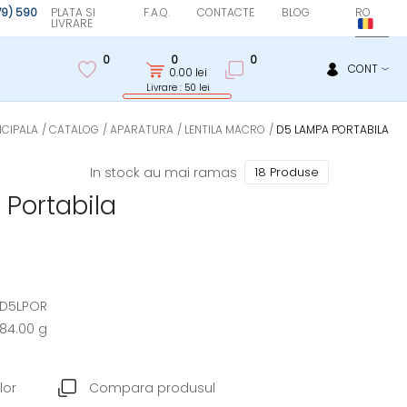
(79) 590
PLATA SI
F.A.Q.
CONTACTE
BLOG
RO
LIVRARE
0
0
0
CONT
0.00
lei
Livrare : 50 lei
NCIPALA
CATALOG
APARATURA
LENTILA MACRO
D5 LAMPA PORTABILA
In stock au mai ramas
18 Produse
Portabila
D5LPOR
84.00 g
lor
Compara produsul