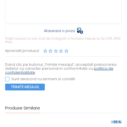
Ataseaza o poza
Puteti incarca nu mai mult de 5 fotografii si formatul trebuie sa fie (JPG, JPEG,
PNG).
Apreciati produsul:
Dand clic pe butonul „Trimite mesajul”, acceptati prelucrarea
datelor cu caracter personal in conformitate cu
politica de
confidentialitate
Sunt deacord cu termeni si conditii
TRIMITE MESAJUL
Produse Similare
-35 %