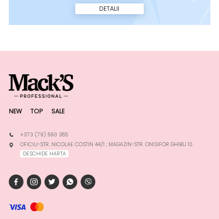
DETALII
NEW
TOP
SALE
+373 (79) 590 385
OFICIU-STR. NICOLAE COSTIN 44/1 ; MAGAZIN-STR. ONISIFOR GHIBU 10
DESCHIDE HARTA