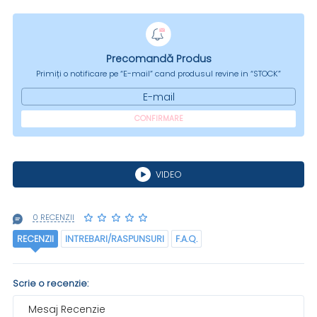
Precomandă Produs
Primiți o notificare pe “E-mail” cand produsul revine in “STOCK”
E-mail
CONFIRMARE
VIDEO
0 RECENZII
RECENZII
INTREBARI/RASPUNSURI
F.A.Q.
Scrie o recenzie:
Mesaj Recenzie