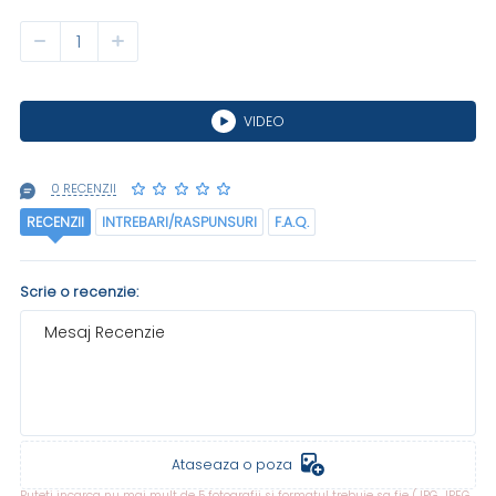
VIDEO
0 RECENZII
RECENZII
INTREBARI/RASPUNSURI
F.A.Q.
Scrie o recenzie:
Mesaj Recenzie
Ataseaza o poza
Puteti incarca nu mai mult de 5 fotografii si formatul trebuie sa fie (JPG, JPEG,