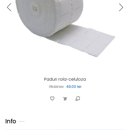
Paduri rola-celuloza
75.00 lei
49.00 lei
Info