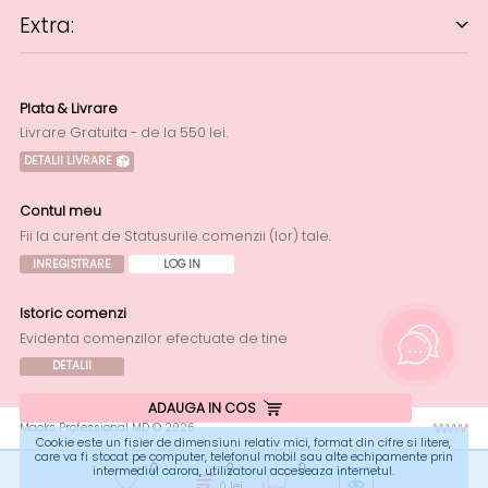
Extra:
Plata & Livrare
Livrare Gratuita - de la 550 lei.
DETALII LIVRARE
Contul meu
Fii la curent de Statusurile comenzii (lor) tale.
INREGISTRARE
LOG IN
Istoric comenzi
Evidenta comenzilor efectuate de tine
DETALII
ADAUGA IN COS
Macks Professional MD © 2026
Cookie este un fisier de dimensiuni relativ mici, format din cifre si litere,
care va fi stocat pe computer, telefonul mobil sau alte echipamente prin
0
0
0
intermediul carora, utilizatorul acceseaza internetul.
0
lei